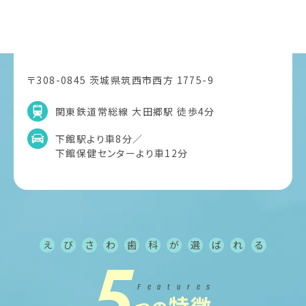
〒308-0845 茨城県筑西市西方 1775-9
関東鉄道常総線 大田郷駅 徒歩4分
下館駅より車8分／
下館保健センターより車12分
え
び
さ
わ
歯
科
が
選
ば
れ
る
5
Features
特徴