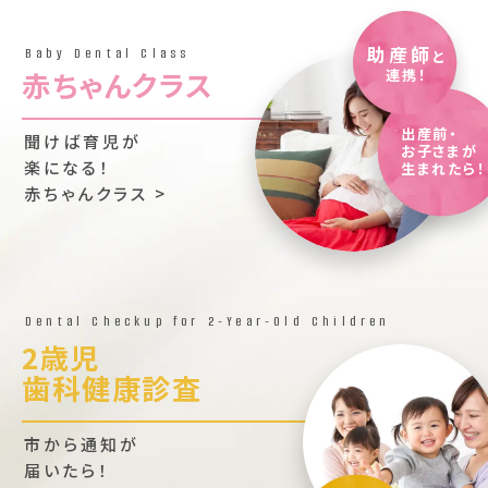
助産師
Baby Dental Class
と
赤ちゃんクラス
連携！
出産前・
聞けば育児が
お子さまが
楽になる！
生まれたら！
赤ちゃんクラス >
Dental Checkup for 2-Year-Old Children
2歳児
歯科健康診査
市から通知が
届いたら！