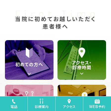
First Time
当院に初めてお越しいただく
患者様へ
アクセス・
初めての方へ
診療時間
WEB
電話
診療案内
アクセス
予約
医院紹介
料金表