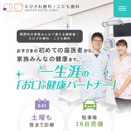
えびさわ歯科・こども歯科
EBISAWA DENTAL CLINIC
筑西市の家族みんなで通える歯医者｜
えびさわ歯科・こども歯科
初めての歯医者
お子さまの
から、
家族みんなの健康
まで。
土曜も
駐車場
16台完備
夜まで診療