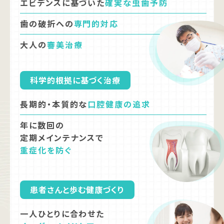
エビデンスに基づいた
確実な虫歯予防
歯の破折への
専門的対応
大人の
審美治療
科学的根拠に基づく治療
長期的・本質的な
口腔健康の追求
年に数回の
定期メインテナンスで
重症化を防ぐ
患者さんと歩む健康づくり
一人ひとりに合わせた