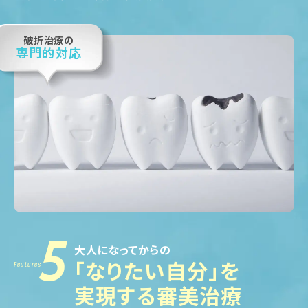
破折治療の
専門的対応
5
大人になってからの
「なりたい自分」を
Features
実現する審美治療