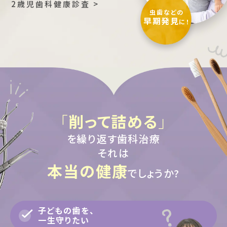
2歳児歯科健康診査 >
虫歯などの
早期発見
に！
「
削って詰める
」
を繰り返す歯科治療
それは
本当の健康
でしょうか?
子どもの歯を、
一生守りたい