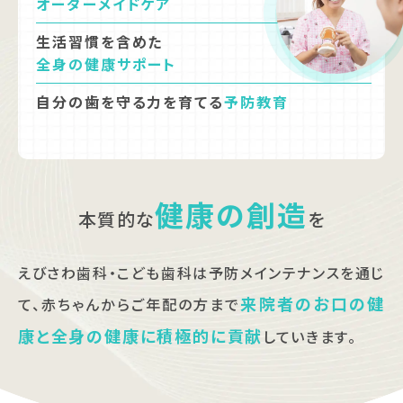
オーダーメイドケア
生活習慣を含めた
全身の健康サポート
自分の歯を守る力を育てる
予防教育
健康の創造
本質的な
を
えびさわ歯科・こども歯科は予防メインテナンスを通じ
来院者のお口の健
て、
赤ちゃんからご年配の方まで
康と全身の健康に積極的に貢献
していきます。