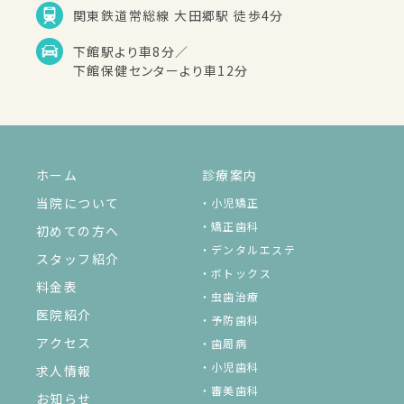
関東鉄道常総線 大田郷駅 徒歩4分
下館駅より車8分／
下館保健センターより車12分
ホーム
診療案内
当院について
小児矯正
矯正歯科
初めての方へ
デンタルエステ
スタッフ紹介
ボトックス
料金表
虫歯治療
医院紹介
予防歯科
アクセス
歯周病
小児歯科
求人情報
審美歯科
お知らせ