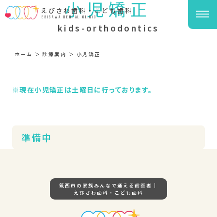
小児矯正
えびさわ歯科・こども歯科
EBISAWA DENTAL CLINIC
kids-orthodontics
ホーム
診療案内
小児矯正
※現在小児矯正は土曜日に行っております。
準備中
筑西市の家族みんなで通える歯医者｜
えびさわ歯科・こども歯科